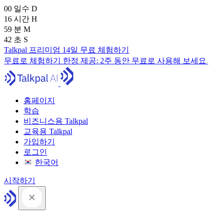
00
일수
D
16
시간
H
59
분
M
41
초
S
Talkpal 프리미엄 14일 무료 체험하기
무료로 체험하기
한정 제공:
2주 동안 무료로 사용해 보세요
홈페이지
학습
비즈니스용 Talkpal
교육용 Talkpal
가입하기
로그인
한국어
시작하기