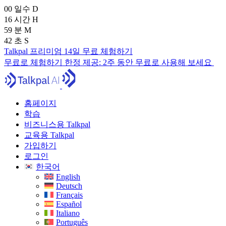
00
일수
D
16
시간
H
59
분
M
40
초
S
Talkpal 프리미엄 14일 무료 체험하기
무료로 체험하기
한정 제공:
2주 동안 무료로 사용해 보세요
홈페이지
학습
비즈니스용 Talkpal
교육용 Talkpal
가입하기
로그인
한국어
English
Deutsch
Français
Español
Italiano
Português