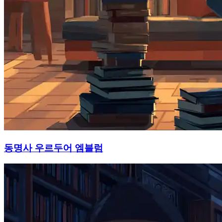
동명사 우르두어 엠블럼