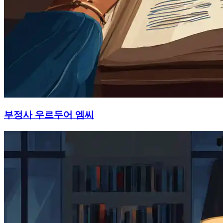
부정사 우르두어 엠씨