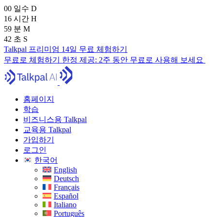
00
일수
D
16
시간
H
59
분
M
40
초
S
Talkpal 프리미엄 14일 무료 체험하기
무료로 체험하기
한정 제공:
2주 동안 무료로 사용해 보세요
홈페이지
학습
비즈니스용 Talkpal
교육용 Talkpal
가입하기
로그인
한국어
English
Deutsch
Français
Español
Italiano
Português