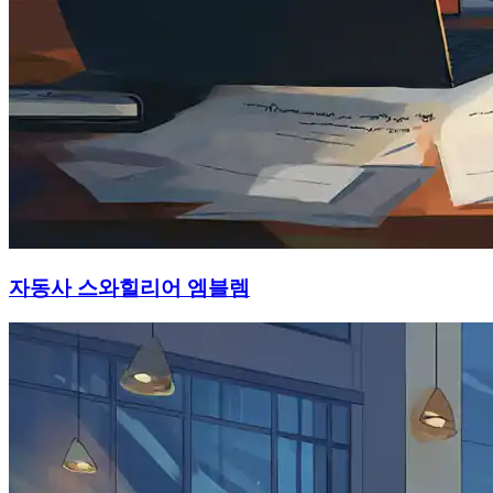
자동사 스와힐리어 엠블렘