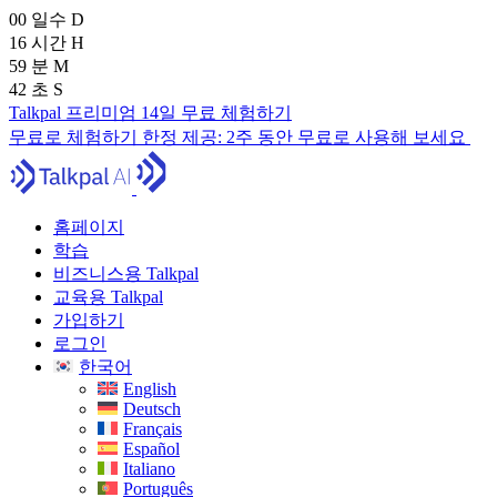
00
일수
D
16
시간
H
59
분
M
41
초
S
Talkpal 프리미엄 14일 무료 체험하기
무료로 체험하기
한정 제공:
2주 동안 무료로 사용해 보세요
홈페이지
학습
비즈니스용 Talkpal
교육용 Talkpal
가입하기
로그인
한국어
English
Deutsch
Français
Español
Italiano
Português