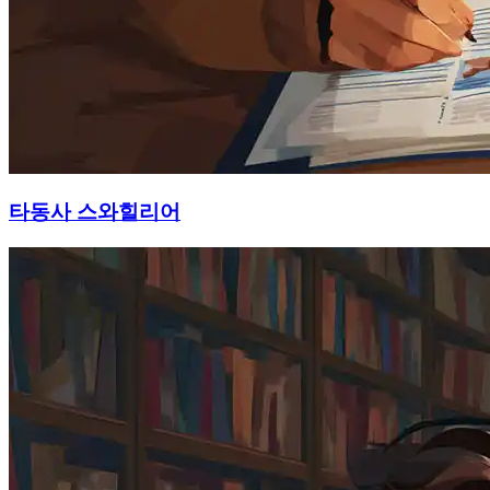
타동사 스와힐리어