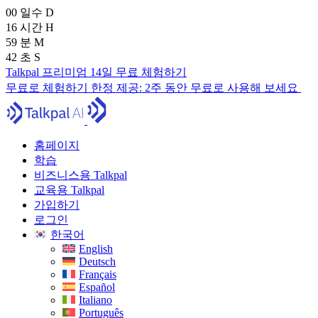
00
일수
D
16
시간
H
59
분
M
40
초
S
Talkpal 프리미엄 14일 무료 체험하기
무료로 체험하기
한정 제공:
2주 동안 무료로 사용해 보세요
홈페이지
학습
비즈니스용 Talkpal
교육용 Talkpal
가입하기
로그인
한국어
English
Deutsch
Français
Español
Italiano
Português