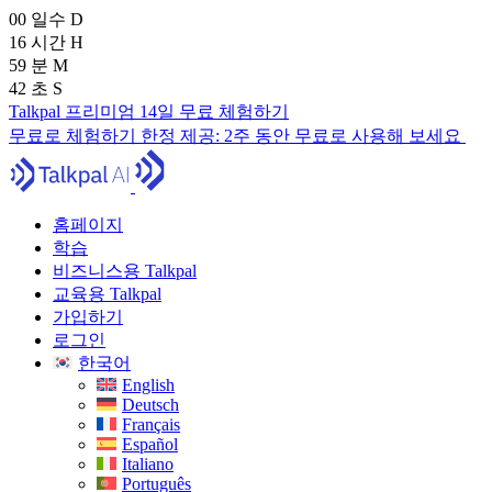
00
일수
D
16
시간
H
59
분
M
41
초
S
Talkpal 프리미엄 14일 무료 체험하기
무료로 체험하기
한정 제공:
2주 동안 무료로 사용해 보세요
홈페이지
학습
비즈니스용 Talkpal
교육용 Talkpal
가입하기
로그인
한국어
English
Deutsch
Français
Español
Italiano
Português