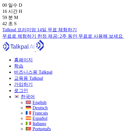
00
일수
D
16
시간
H
59
분
M
40
초
S
Talkpal 프리미엄 14일 무료 체험하기
무료로 체험하기
한정 제공:
2주 동안 무료로 사용해 보세요
홈페이지
학습
비즈니스용 Talkpal
교육용 Talkpal
가입하기
로그인
한국어
English
Deutsch
Français
Español
Italiano
Português