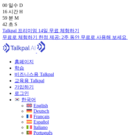
00
일수
D
16
시간
H
59
분
M
41
초
S
Talkpal 프리미엄 14일 무료 체험하기
무료로 체험하기
한정 제공:
2주 동안 무료로 사용해 보세요
홈페이지
학습
비즈니스용 Talkpal
교육용 Talkpal
가입하기
로그인
한국어
English
Deutsch
Français
Español
Italiano
Português