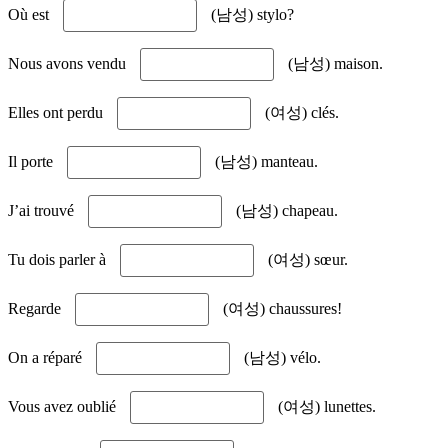
Où est
(남성) stylo?
Nous avons vendu
(남성) maison.
Elles ont perdu
(여성) clés.
Il porte
(남성) manteau.
J’ai trouvé
(남성) chapeau.
Tu dois parler à
(여성) sœur.
Regarde
(여성) chaussures!
On a réparé
(남성) vélo.
Vous avez oublié
(여성) lunettes.