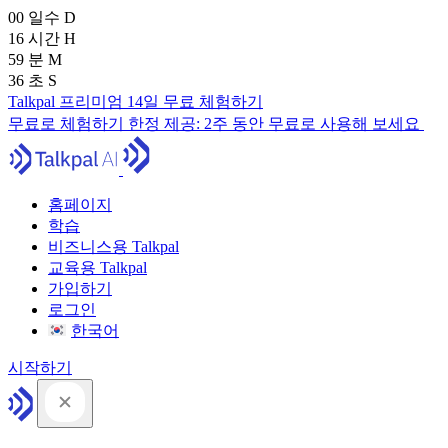
00
일수
D
16
시간
H
59
분
M
35
초
S
Talkpal 프리미엄 14일 무료 체험하기
무료로 체험하기
한정 제공:
2주 동안 무료로 사용해 보세요
홈페이지
학습
비즈니스용 Talkpal
교육용 Talkpal
가입하기
로그인
한국어
시작하기