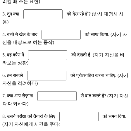
리킬 때 쓰는 표현)
3. तुम क्या
को देख रहे हो? (반사 대명사 사
용)
4. बच्चे ने खेल के बाद
को साफ किया. (자기 자
신을 대상으로 하는 동작)
5. वह दर्पण में
को देखती है. (자기 자신을 바
라보는 상황)
6. हम सबको
को प्रोत्साहित करना चाहिए. (자기
자신을 격려하다)
7. क्या आप रोज़ाना
से बात करते हैं? (자기 자신
과 대화하다)
8. उसने परीक्षा की तैयारी के लिए
को समय दिया.
(자기 자신에게 시간을 주다)