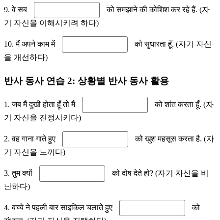
9. वे सब
को समझाने की कोशिश कर रहे हैं. (자
기 자신을 이해시키려 하다)
10. मैं अपने काम में
को सुधारता हूँ. (자기 자신
을 개선하다)
반사 동사 연습 2: 상황별 반사 동사 활용
1. जब मैं दुखी होता हूँ तो मैं
को शांत करता हूँ. (자
기 자신을 진정시키다)
2. वह गाना गाते हुए
को खुश महसूस करता है. (자
기 자신을 느끼다)
3. तुम क्यों
को दोष देते हो? (자기 자신을 비
난하다)
4. बच्चे ने पहली बार साइकिल चलाते हुए
को