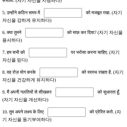
संभाला. (자기 자신을 지탱하다)
5. उन्होंने कठिन समय में
को मजबूत रखा. (자기
자신을 강하게 유지하다)
6. क्या तुमने
को माफ़ कर दिया? (자기 자신을
용서하다)
7. हम सभी को
पर भरोसा करना चाहिए. (자기
자신을 믿다)
8. वह रोज़ योग करके
को स्वस्थ रखता है. (자기
자신을 건강하게 유지하다)
9. मैं अपनी गलतियों से सीखकर
को सुधारता हूँ.
(자기 자신을 개선하다)
10. तुम अपने लक्ष्य के लिए
को प्रेरित करो. (자
기 자신을 동기부여하다)