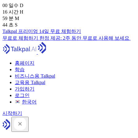
00
일수
D
16
시간
H
59
분
M
43
초
S
Talkpal 프리미엄 14일 무료 체험하기
무료로 체험하기
한정 제공:
2주 동안 무료로 사용해 보세요
홈페이지
학습
비즈니스용 Talkpal
교육용 Talkpal
가입하기
로그인
한국어
시작하기