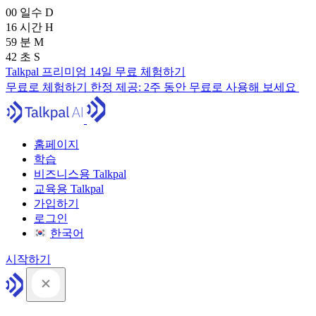
00
일수
D
16
시간
H
59
분
M
41
초
S
Talkpal 프리미엄 14일 무료 체험하기
무료로 체험하기
한정 제공:
2주 동안 무료로 사용해 보세요
홈페이지
학습
비즈니스용 Talkpal
교육용 Talkpal
가입하기
로그인
한국어
시작하기