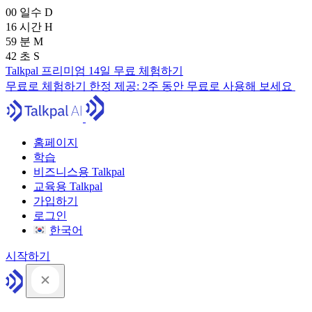
00
일수
D
16
시간
H
59
분
M
41
초
S
Talkpal 프리미엄 14일 무료 체험하기
무료로 체험하기
한정 제공:
2주 동안 무료로 사용해 보세요
홈페이지
학습
비즈니스용 Talkpal
교육용 Talkpal
가입하기
로그인
한국어
시작하기