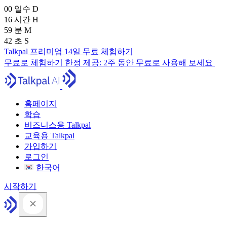
00
일수
D
16
시간
H
59
분
M
41
초
S
Talkpal 프리미엄 14일 무료 체험하기
무료로 체험하기
한정 제공:
2주 동안 무료로 사용해 보세요
홈페이지
학습
비즈니스용 Talkpal
교육용 Talkpal
가입하기
로그인
한국어
시작하기