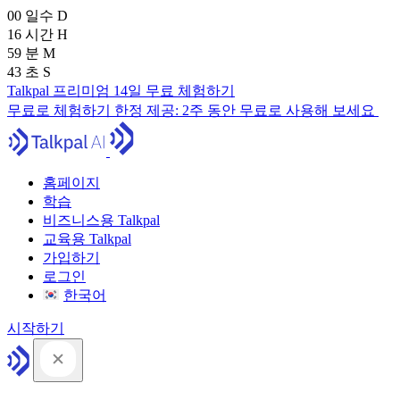
00
일수
D
16
시간
H
59
분
M
41
초
S
Talkpal 프리미엄 14일 무료 체험하기
무료로 체험하기
한정 제공:
2주 동안 무료로 사용해 보세요
홈페이지
학습
비즈니스용 Talkpal
교육용 Talkpal
가입하기
로그인
한국어
시작하기