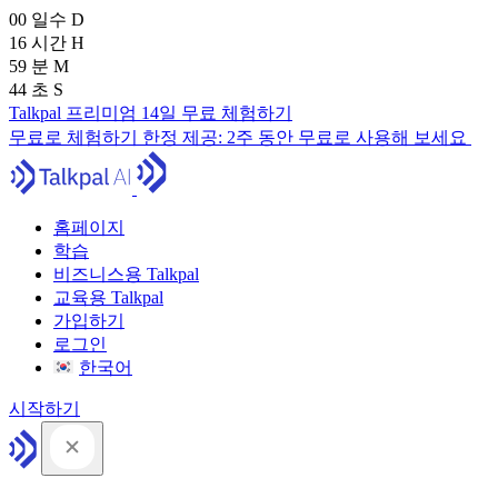
00
일수
D
16
시간
H
59
분
M
43
초
S
Talkpal 프리미엄 14일 무료 체험하기
무료로 체험하기
한정 제공:
2주 동안 무료로 사용해 보세요
홈페이지
학습
비즈니스용 Talkpal
교육용 Talkpal
가입하기
로그인
한국어
시작하기