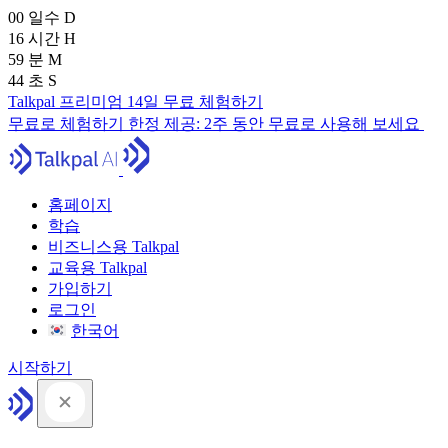
00
일수
D
16
시간
H
59
분
M
43
초
S
Talkpal 프리미엄 14일 무료 체험하기
무료로 체험하기
한정 제공:
2주 동안 무료로 사용해 보세요
홈페이지
학습
비즈니스용 Talkpal
교육용 Talkpal
가입하기
로그인
한국어
시작하기