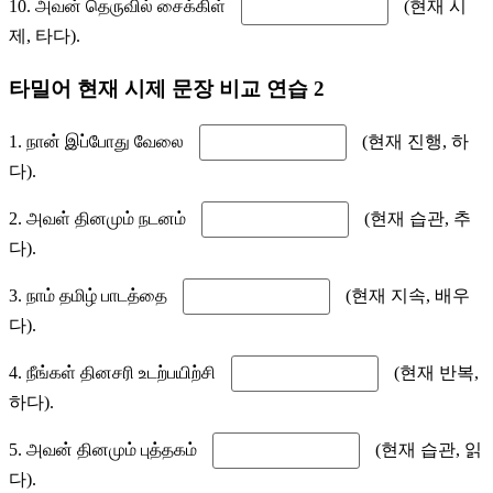
10. அவன் தெருவில் சைக்கிள்
(현재 시
제, 타다).
타밀어 현재 시제 문장 비교 연습 2
1. நான் இப்போது வேலை
(현재 진행, 하
다).
2. அவள் தினமும் நடனம்
(현재 습관, 추
다).
3. நாம் தமிழ் பாடத்தை
(현재 지속, 배우
다).
4. நீங்கள் தினசரி உடற்பயிற்சி
(현재 반복,
하다).
5. அவன் தினமும் புத்தகம்
(현재 습관, 읽
다).