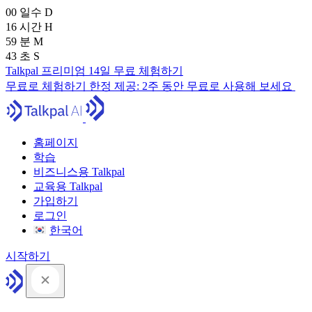
00
일수
D
16
시간
H
59
분
M
41
초
S
Talkpal 프리미엄 14일 무료 체험하기
무료로 체험하기
한정 제공:
2주 동안 무료로 사용해 보세요
홈페이지
학습
비즈니스용 Talkpal
교육용 Talkpal
가입하기
로그인
한국어
시작하기