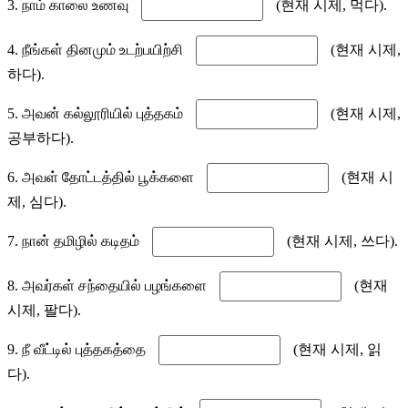
3. நாம் காலை உணவு
(현재 시제, 먹다).
4. நீங்கள் தினமும் உடற்பயிற்சி
(현재 시제,
하다).
5. அவன் கல்லூரியில் புத்தகம்
(현재 시제,
공부하다).
6. அவள் தோட்டத்தில் பூக்களை
(현재 시
제, 심다).
7. நான் தமிழில் கடிதம்
(현재 시제, 쓰다).
8. அவர்கள் சந்தையில் பழங்களை
(현재
시제, 팔다).
9. நீ வீட்டில் புத்தகத்தை
(현재 시제, 읽
다).