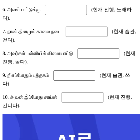
6. அவள் பாட்டுக்கு
(현재 진행, 노래하
다).
7. நான் தினமும் காலை நடை
(현재 습관,
걷다).
8. அவர்கள் பள்ளியில் விளையாட்டு
(현재
진행, 놀다).
9. நீ எப்போதும் புத்தகம்
(현재 습관, 쓰
다).
10. அவன் இப்போது சாய்ஸ்
(현재 진행,
건너다).