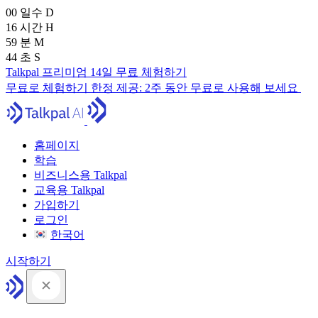
00
일수
D
16
시간
H
59
분
M
43
초
S
Talkpal 프리미엄 14일 무료 체험하기
무료로 체험하기
한정 제공:
2주 동안 무료로 사용해 보세요
홈페이지
학습
비즈니스용 Talkpal
교육용 Talkpal
가입하기
로그인
한국어
시작하기