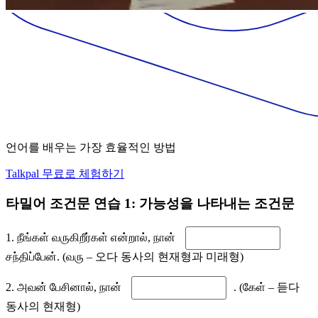
언어를 배우는 가장 효율적인 방법
Talkpal 무료로 체험하기
타밀어 조건문 연습 1: 가능성을 나타내는 조건문
1. நீங்கள் வருகிறீர்கள் என்றால், நான்
சந்திப்பேன். (வரு – 오다 동사의 현재형과 미래형)
2. அவன் பேசினால், நான்
. (கேள் – 듣다
동사의 현재형)