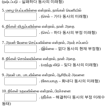
(நஷ்டப்படு – 실패하다 동사의 미래형)
5. மழை பெய்யவில்லை என்றால், நாங்கள் வெளியில்
. (செல் – 가다 동사의 미래형)
6. நீங்கள் விரும்பவில்லை என்றால், நான் அதை
. (செய் – 하다 동사의 부정 미래형)
7. அவன் வேலை செய்யவில்லை என்றால், அவர் சம்பளம்
. (இல்லை – 없다 동사의 현재 부정형)
8. நீங்கள் சொல்லவில்லை என்றால், நான் அதை
. (மறந்து விடு – 잊다 동사의 미래형)
9. அவள் பாட பாடவில்லை என்றால், ஆசிரியர் அவளை
. (கோபமாகு – 화내다 동사의 미래형)
10. நீங்கள் உதவவில்லை என்றால், பிரச்சனை
. (தீர்க்க – 해결하다 동사의 부정 미래수
동태)