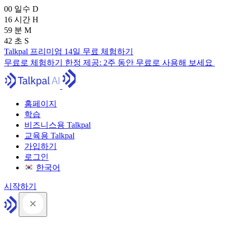
00
일수
D
16
시간
H
59
분
M
41
초
S
Talkpal 프리미엄 14일 무료 체험하기
무료로 체험하기
한정 제공:
2주 동안 무료로 사용해 보세요
홈페이지
학습
비즈니스용 Talkpal
교육용 Talkpal
가입하기
로그인
한국어
시작하기