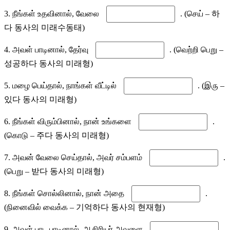
3. நீங்கள் உதவினால், வேலை
. (செய் – 하
다 동사의 미래수동태)
4. அவள் பாடினால், தேர்வு
. (வெற்றி பெறு –
성공하다 동사의 미래형)
5. மழை பெய்தால், நாங்கள் வீட்டில்
. (இரு –
있다 동사의 미래형)
6. நீங்கள் விரும்பினால், நான் உங்களை
.
(கொடு – 주다 동사의 미래형)
7. அவன் வேலை செய்தால், அவர் சம்பளம்
.
(பெறு – 받다 동사의 미래형)
8. நீங்கள் சொல்லினால், நான் அதை
.
(நினைவில் வைக்க – 기억하다 동사의 현재형)
9. அவள் பாட பாடினால், ஆசிரியர் அவளை
.