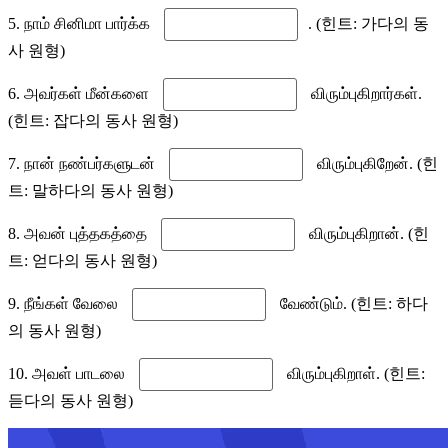
5. நாம் சினிமா பார்க்க
. (힌트: 가다의 동
사 원형)
6. அவர்கள் மீன்களை
விரும்புகிறார்கள்.
(힌트: 잡다의 동사 원형)
7. நான் நண்பர்களுடன்
விரும்புகிறேன். (힌
트: 말하다의 동사 원형)
8. அவன் புத்தகத்தை
விரும்புகிறான். (힌
트: 얻다의 동사 원형)
9. நீங்கள் வேலை
வேண்டும். (힌트: 하다
의 동사 원형)
10. அவள் பாடலை
விரும்புகிறாள். (힌트:
듣다의 동사 원형)