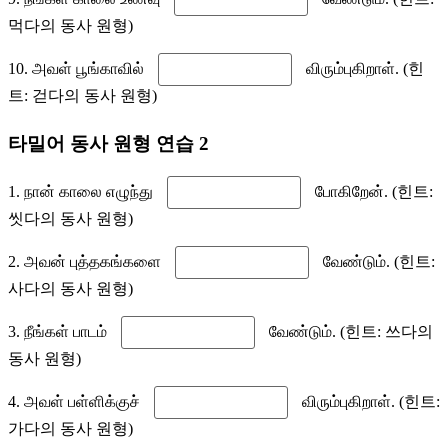
먹다의 동사 원형)
10. அவள் பூங்காவில்
விரும்புகிறாள். (힌
트: 걷다의 동사 원형)
타밀어 동사 원형 연습 2
1. நான் காலை எழுந்து
போகிறேன். (힌트:
씻다의 동사 원형)
2. அவன் புத்தகங்களை
வேண்டும். (힌트:
사다의 동사 원형)
3. நீங்கள் பாடம்
வேண்டும். (힌트: 쓰다의
동사 원형)
4. அவள் பள்ளிக்குச்
விரும்புகிறாள். (힌트:
가다의 동사 원형)