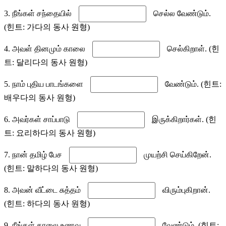
3. நீங்கள் சந்தையில்
செல்ல வேண்டும்.
(힌트: 가다의 동사 원형)
4. அவள் தினமும் காலை
செல்கிறாள். (힌
트: 달리다의 동사 원형)
5. நாம் புதிய பாடங்களை
வேண்டும். (힌트:
배우다의 동사 원형)
6. அவர்கள் சாப்பாடு
இருக்கிறார்கள். (힌
트: 요리하다의 동사 원형)
7. நான் தமிழ் பேச
முயற்சி செய்கிறேன்.
(힌트: 말하다의 동사 원형)
8. அவன் வீட்டை சுத்தம்
விரும்புகிறான்.
(힌트: 하다의 동사 원형)
9. நீங்கள் காலை உணவு
வேண்டும். (힌트: