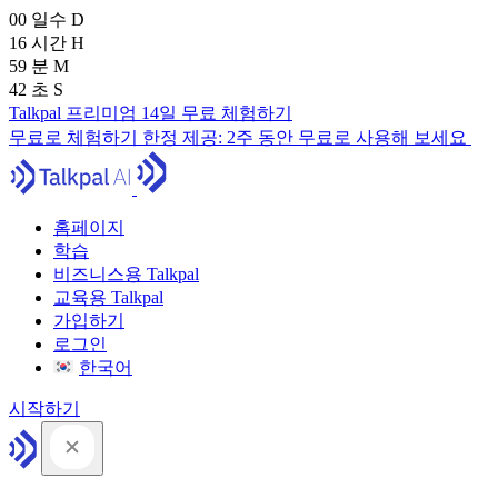
00
일수
D
16
시간
H
59
분
M
41
초
S
Talkpal 프리미엄 14일 무료 체험하기
무료로 체험하기
한정 제공:
2주 동안 무료로 사용해 보세요
홈페이지
학습
비즈니스용 Talkpal
교육용 Talkpal
가입하기
로그인
한국어
시작하기