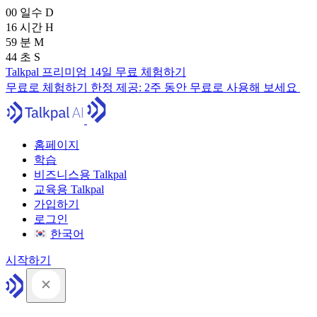
00
일수
D
16
시간
H
59
분
M
43
초
S
Talkpal 프리미엄 14일 무료 체험하기
무료로 체험하기
한정 제공:
2주 동안 무료로 사용해 보세요
홈페이지
학습
비즈니스용 Talkpal
교육용 Talkpal
가입하기
로그인
한국어
시작하기