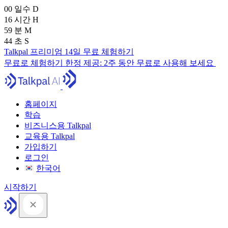
00
일수
D
16
시간
H
59
분
M
43
초
S
Talkpal 프리미엄 14일 무료 체험하기
무료로 체험하기
한정 제공:
2주 동안 무료로 사용해 보세요
홈페이지
학습
비즈니스용 Talkpal
교육용 Talkpal
가입하기
로그인
한국어
시작하기