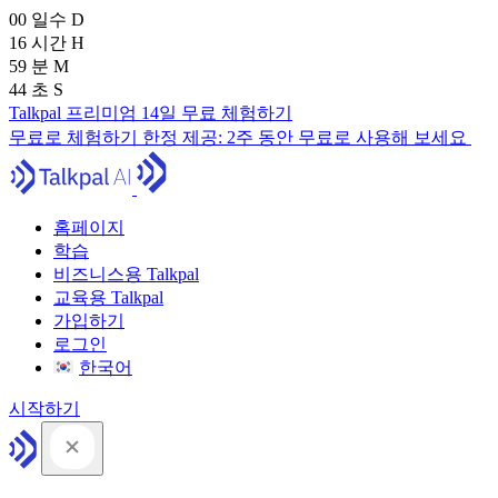
00
일수
D
16
시간
H
59
분
M
43
초
S
Talkpal 프리미엄 14일 무료 체험하기
무료로 체험하기
한정 제공:
2주 동안 무료로 사용해 보세요
홈페이지
학습
비즈니스용 Talkpal
교육용 Talkpal
가입하기
로그인
한국어
시작하기