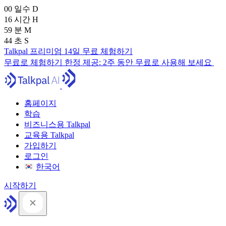
00
일수
D
16
시간
H
59
분
M
43
초
S
Talkpal 프리미엄 14일 무료 체험하기
무료로 체험하기
한정 제공:
2주 동안 무료로 사용해 보세요
홈페이지
학습
비즈니스용 Talkpal
교육용 Talkpal
가입하기
로그인
한국어
시작하기