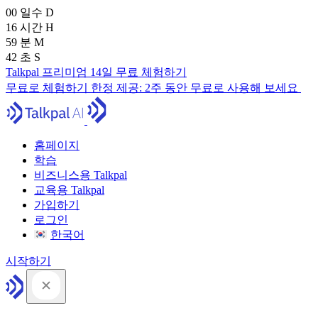
00
일수
D
16
시간
H
59
분
M
41
초
S
Talkpal 프리미엄 14일 무료 체험하기
무료로 체험하기
한정 제공:
2주 동안 무료로 사용해 보세요
홈페이지
학습
비즈니스용 Talkpal
교육용 Talkpal
가입하기
로그인
한국어
시작하기