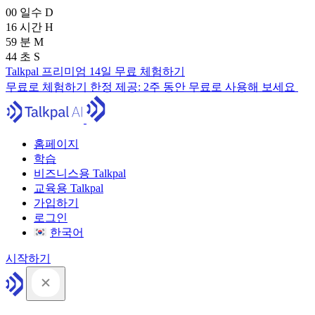
00
일수
D
16
시간
H
59
분
M
43
초
S
Talkpal 프리미엄 14일 무료 체험하기
무료로 체험하기
한정 제공:
2주 동안 무료로 사용해 보세요
홈페이지
학습
비즈니스용 Talkpal
교육용 Talkpal
가입하기
로그인
한국어
시작하기