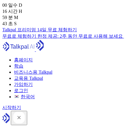
00
일수
D
16
시간
H
59
분
M
41
초
S
Talkpal 프리미엄 14일 무료 체험하기
무료로 체험하기
한정 제공:
2주 동안 무료로 사용해 보세요
홈페이지
학습
비즈니스용 Talkpal
교육용 Talkpal
가입하기
로그인
한국어
시작하기