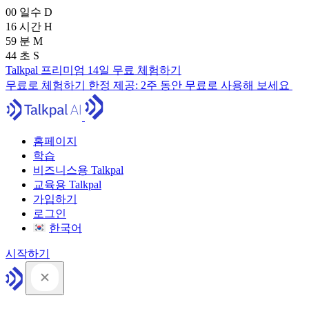
00
일수
D
16
시간
H
59
분
M
43
초
S
Talkpal 프리미엄 14일 무료 체험하기
무료로 체험하기
한정 제공:
2주 동안 무료로 사용해 보세요
홈페이지
학습
비즈니스용 Talkpal
교육용 Talkpal
가입하기
로그인
한국어
시작하기