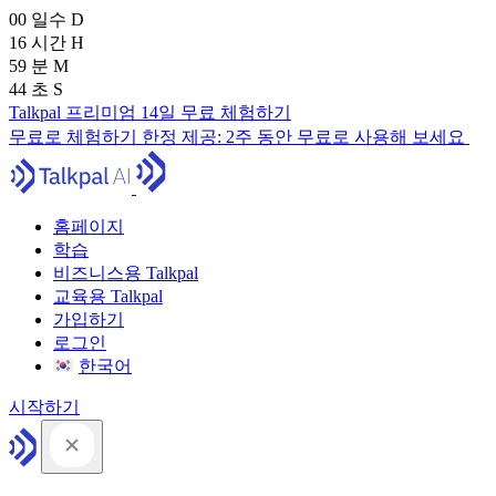
00
일수
D
16
시간
H
59
분
M
43
초
S
Talkpal 프리미엄 14일 무료 체험하기
무료로 체험하기
한정 제공:
2주 동안 무료로 사용해 보세요
홈페이지
학습
비즈니스용 Talkpal
교육용 Talkpal
가입하기
로그인
한국어
시작하기