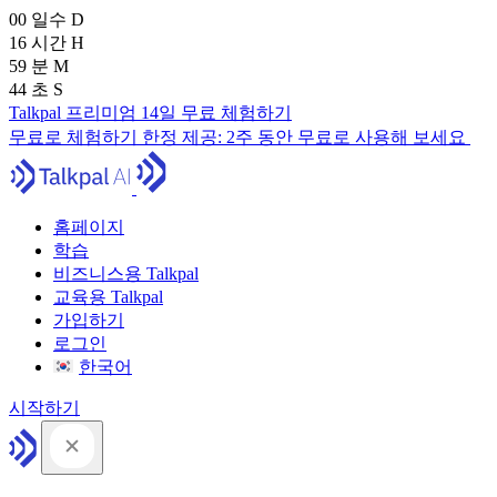
00
일수
D
16
시간
H
59
분
M
43
초
S
Talkpal 프리미엄 14일 무료 체험하기
무료로 체험하기
한정 제공:
2주 동안 무료로 사용해 보세요
홈페이지
학습
비즈니스용 Talkpal
교육용 Talkpal
가입하기
로그인
한국어
시작하기