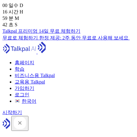
00
일수
D
16
시간
H
59
분
M
41
초
S
Talkpal 프리미엄 14일 무료 체험하기
무료로 체험하기
한정 제공:
2주 동안 무료로 사용해 보세요
홈페이지
학습
비즈니스용 Talkpal
교육용 Talkpal
가입하기
로그인
한국어
시작하기