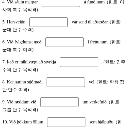
4. Við sáum margar
á fundinum. (힌트: 이
사회 복수 목적격)
5. Hersveitin
var send til aðstoðar. (힌트:
군대 단수 주격)
6. Við fylgdumst með
í fréttunum. (힌트:
군대 복수 여격)
7. Það er mikilvægt að styrkja
. (힌트: 민주
주의 단수 목적격)
8. Kennarinn stjórnaði
vel. (힌트: 학생 집
단 단수 여격)
9. Við ræddum við
um verkefnið. (힌트:
그룹 단수 목적격)
10. Við þökkum öllum
sem hjálpuðu. (힌