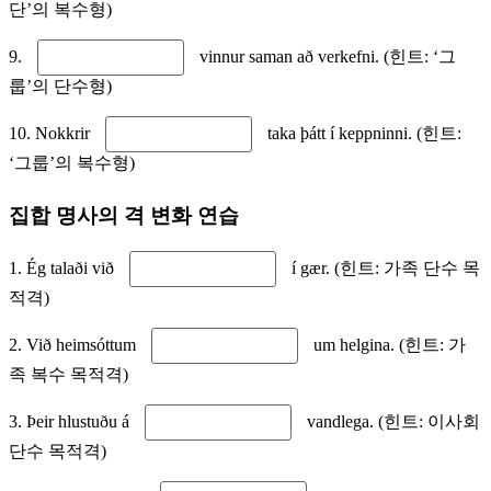
단’의 복수형)
9.
vinnur saman að verkefni. (힌트: ‘그
룹’의 단수형)
10. Nokkrir
taka þátt í keppninni. (힌트:
‘그룹’의 복수형)
집합 명사의 격 변화 연습
1. Ég talaði við
í gær. (힌트: 가족 단수 목
적격)
2. Við heimsóttum
um helgina. (힌트: 가
족 복수 목적격)
3. Þeir hlustuðu á
vandlega. (힌트: 이사회
단수 목적격)