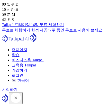
00
일수
D
16
시간
H
59
분
M
41
초
S
Talkpal 프리미엄 14일 무료 체험하기
무료로 체험하기
한정 제공:
2주 동안 무료로 사용해 보세요
홈페이지
학습
비즈니스용 Talkpal
교육용 Talkpal
가입하기
로그인
한국어
시작하기