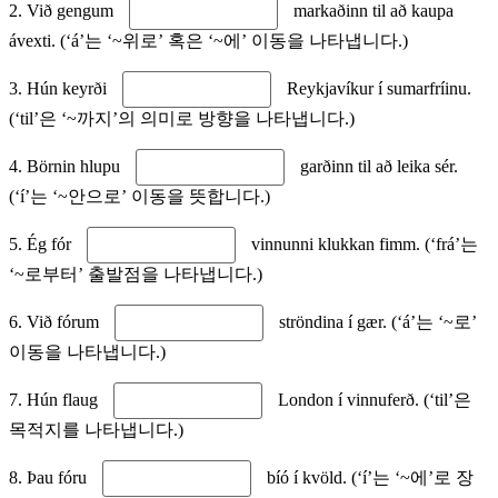
2. Við gengum
markaðinn til að kaupa
ávexti. (‘á’는 ‘~위로’ 혹은 ‘~에’ 이동을 나타냅니다.)
3. Hún keyrði
Reykjavíkur í sumarfríinu.
(‘til’은 ‘~까지’의 의미로 방향을 나타냅니다.)
4. Börnin hlupu
garðinn til að leika sér.
(‘í’는 ‘~안으로’ 이동을 뜻합니다.)
5. Ég fór
vinnunni klukkan fimm. (‘frá’는
‘~로부터’ 출발점을 나타냅니다.)
6. Við fórum
ströndina í gær. (‘á’는 ‘~로’
이동을 나타냅니다.)
7. Hún flaug
London í vinnuferð. (‘til’은
목적지를 나타냅니다.)
8. Þau fóru
bíó í kvöld. (‘í’는 ‘~에’로 장