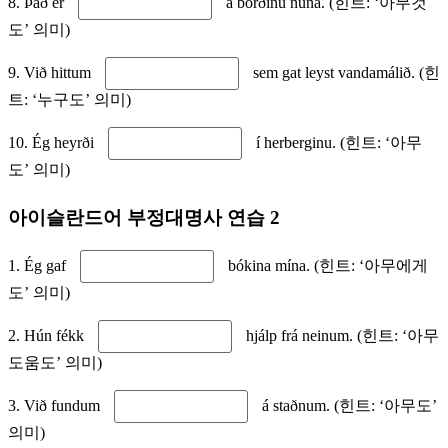
8. Það er
á borðinu núna. (힌트: ‘아무것
도’ 의미)
9. Við hittum
sem gat leyst vandamálið. (힌
트: ‘누구도’ 의미)
10. Ég heyrði
í herberginu. (힌트: ‘아무
도’ 의미)
아이슬란드어 부정대명사 연습 2
1. Ég gaf
bókina mína. (힌트: ‘아무에게
도’ 의미)
2. Hún fékk
hjálp frá neinum. (힌트: ‘아무
도움도’ 의미)
3. Við fundum
á staðnum. (힌트: ‘아무도’
의미)