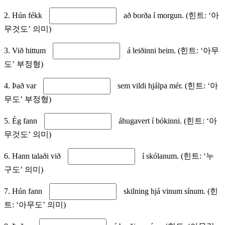
2. Hún fékk
að borða í morgun. (힌트: ‘아
무것도’ 의미)
3. Við hittum
á leiðinni heim. (힌트: ‘아무
도’ 부정형)
4. Það var
sem vildi hjálpa mér. (힌트: ‘아
무도’ 부정형)
5. Ég fann
áhugavert í bókinni. (힌트: ‘아
무것도’ 의미)
6. Hann talaði við
í skólanum. (힌트: ‘누
구도’ 의미)
7. Hún fann
skilning hjá vinum sínum. (힌
트: ‘아무도’ 의미)