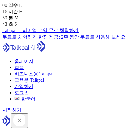
00
일수
D
16
시간
H
59
분
M
41
초
S
Talkpal 프리미엄 14일 무료 체험하기
무료로 체험하기
한정 제공:
2주 동안 무료로 사용해 보세요
홈페이지
학습
비즈니스용 Talkpal
교육용 Talkpal
가입하기
로그인
한국어
시작하기