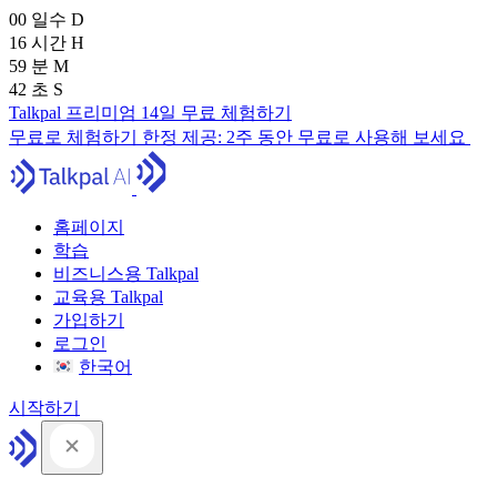
00
일수
D
16
시간
H
59
분
M
41
초
S
Talkpal 프리미엄 14일 무료 체험하기
무료로 체험하기
한정 제공:
2주 동안 무료로 사용해 보세요
홈페이지
학습
비즈니스용 Talkpal
교육용 Talkpal
가입하기
로그인
한국어
시작하기