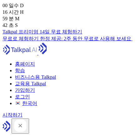
00
일수
D
16
시간
H
59
분
M
41
초
S
Talkpal 프리미엄 14일 무료 체험하기
무료로 체험하기
한정 제공:
2주 동안 무료로 사용해 보세요
홈페이지
학습
비즈니스용 Talkpal
교육용 Talkpal
가입하기
로그인
한국어
시작하기