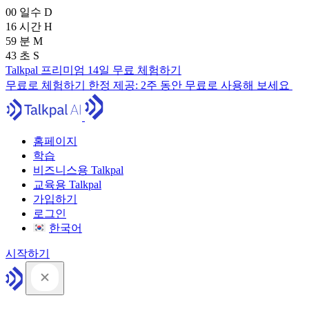
00
일수
D
16
시간
H
59
분
M
41
초
S
Talkpal 프리미엄 14일 무료 체험하기
무료로 체험하기
한정 제공:
2주 동안 무료로 사용해 보세요
홈페이지
학습
비즈니스용 Talkpal
교육용 Talkpal
가입하기
로그인
한국어
시작하기