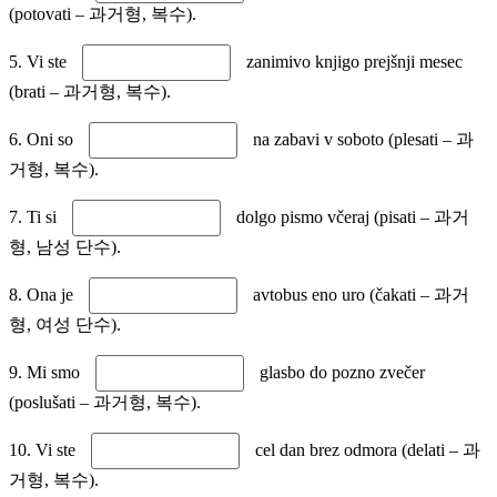
(potovati – 과거형, 복수).
5. Vi ste
zanimivo knjigo prejšnji mesec
(brati – 과거형, 복수).
6. Oni so
na zabavi v soboto (plesati – 과
거형, 복수).
7. Ti si
dolgo pismo včeraj (pisati – 과거
형, 남성 단수).
8. Ona je
avtobus eno uro (čakati – 과거
형, 여성 단수).
9. Mi smo
glasbo do pozno zvečer
(poslušati – 과거형, 복수).
10. Vi ste
cel dan brez odmora (delati – 과
거형, 복수).