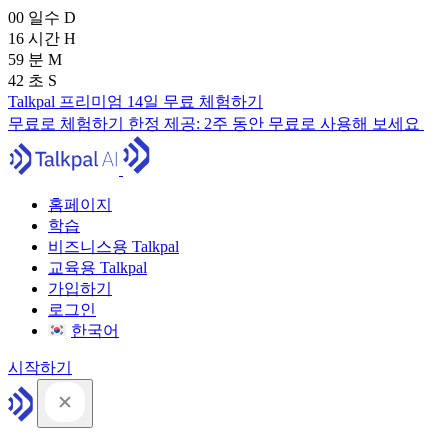
00
일수
D
16
시간
H
59
분
M
41
초
S
Talkpal 프리미엄 14일 무료 체험하기
무료로 체험하기
한정 제공:
2주 동안 무료로 사용해 보세요
홈페이지
학습
비즈니스용 Talkpal
교육용 Talkpal
가입하기
로그인
한국어
시작하기