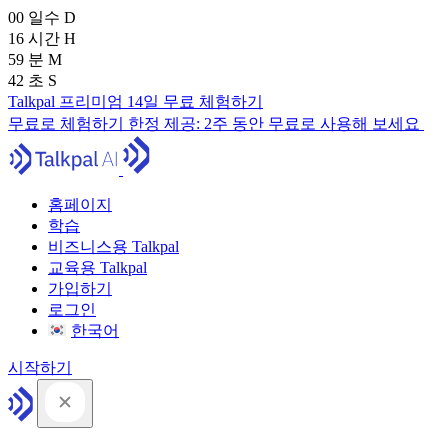
00
일수
D
16
시간
H
59
분
M
41
초
S
Talkpal 프리미엄 14일 무료 체험하기
무료로 체험하기
한정 제공:
2주 동안 무료로 사용해 보세요
홈페이지
학습
비즈니스용 Talkpal
교육용 Talkpal
가입하기
로그인
한국어
시작하기