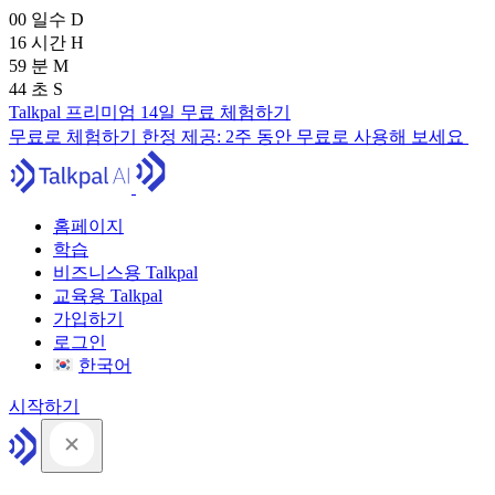
00
일수
D
16
시간
H
59
분
M
43
초
S
Talkpal 프리미엄 14일 무료 체험하기
무료로 체험하기
한정 제공:
2주 동안 무료로 사용해 보세요
홈페이지
학습
비즈니스용 Talkpal
교육용 Talkpal
가입하기
로그인
한국어
시작하기