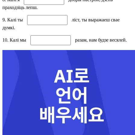
праходзіць лепш.
9. Калі ты
ліст, ты выражаеш свае
думкі.
10. Калі мы
разам, нам будзе весялей.