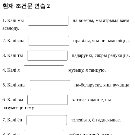
현재 조건문 연습 2
1. Калі мы
на возеры, мы атрымліваем
асалоду.
2. Калі яна
правілы, яна не памыліцца.
3. Калі ты
падарункі, сябры радуюцца.
4. Калі я
музыку, я танцую.
5. Калі яны
па-беларуску, яны вучацца.
6. Калі вы
хатняе заданне, вы
разумееце тэму.
7. Калі ён
тэлевізар, ён адпачывае.
8. Калі я
добры настрой, дзень