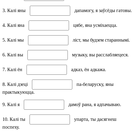
3. Калі яны
дапамогу, я заўсёды гатовы.
4. Калі яна
цябе, яна усміхаецца.
5. Калі мы
ліст, мы будзем стараннымі.
6. Калі вы
музыку, вы расслабляецеся.
7. Калі ён
адказ, ён адкажа.
8. Калі дзецi
па-беларуску, яны
практыкуюцца.
9. Калі я
дамоў рана, я адпачываю.
10. Калі ты
упарта, ты дасягнеш
поспеху.