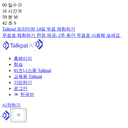
00
일수
D
16
시간
H
59
분
M
41
초
S
Talkpal 프리미엄 14일 무료 체험하기
무료로 체험하기
한정 제공:
2주 동안 무료로 사용해 보세요
홈페이지
학습
비즈니스용 Talkpal
교육용 Talkpal
가입하기
로그인
한국어
시작하기