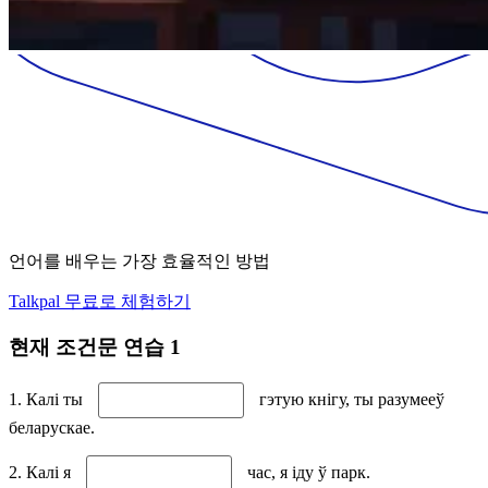
언어를 배우는 가장 효율적인 방법
Talkpal 무료로 체험하기
현재 조건문 연습 1
1. Калі ты
гэтую кнігу, ты разумееў
беларускае.
2. Калі я
час, я іду ў парк.