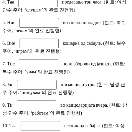
4. Таа
предавање три часа. (힌트: 여성
단수 주어, ‘слушам’의 완료 진행형)
5. Ние
воз цело попладне. (힌트: 복수
주어, ‘чекам’의 완료 진행형)
6. Вие
кошарка од сабајле. (힌트: 복수
주어, ‘играм’의 완료 진행형)
7. Тие
нови зборови од јазикот. (힌트:
복수 주어, ‘учам’의 완료 진행형)
8. Јас
писмо цело утро. (힌트: 남성 단
수 주어, ‘пишувам’의 완료 진행형)
9. Ти
во канцеларијата вчера. (힌트: 남
성 단수 주어, ‘работам’의 완료 진행형)
10. Таа
весник од сабајле. (힌트: 여성