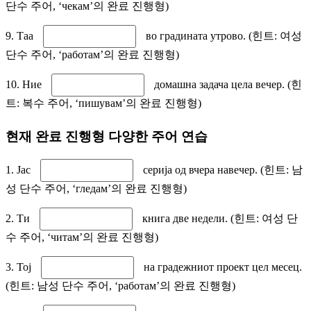
단수 주어, ‘чекам’의 완료 진행형)
9. Таа
во градината утрово. (힌트: 여성
단수 주어, ‘работам’의 완료 진행형)
10. Ние
домашна задача цела вечер. (힌
트: 복수 주어, ‘пишувам’의 완료 진행형)
현재 완료 진행형 다양한 주어 연습
1. Јас
серија од вчера навечер. (힌트: 남
성 단수 주어, ‘гледам’의 완료 진행형)
2. Ти
книга две недели. (힌트: 여성 단
수 주어, ‘читам’의 완료 진행형)
3. Тој
на градежниот проект цел месец.
(힌트: 남성 단수 주어, ‘работам’의 완료 진행형)