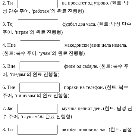
2. Ти
на проектот од утрово. (힌트: 남
성 단수 주어, ‘работам’의 완료 진행형)
3. Тој
фудбал два часа. (힌트: 남성 단수
주어, ‘играм’의 완료 진행형)
4. Ние
македонски јазик цела недела.
(힌트: 복수 주어, ‘учам’의 완료 진행형)
5. Вие
филм од сабајле. (힌트: 복수 주
어, ‘гледам’의 완료 진행형)
6. Тие
пораки на телефон. (힌트: 복수
주어, ‘пишувам’의 완료 진행형)
7. Јас
музика целиот ден. (힌트: 남성 단
수 주어, ‘слушам’의 완료 진행형)
8. Ти
автобус половина час. (힌트: 남성