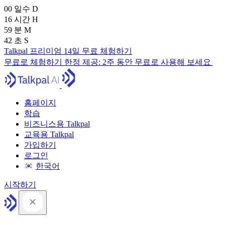
00
일수
D
16
시간
H
59
분
M
41
초
S
Talkpal 프리미엄 14일 무료 체험하기
무료로 체험하기
한정 제공:
2주 동안 무료로 사용해 보세요
홈페이지
학습
비즈니스용 Talkpal
교육용 Talkpal
가입하기
로그인
한국어
시작하기