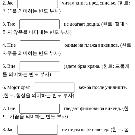
2. Јас
читам книга пред спиење. (힌트:
가끔을 의미하는 빈도 부사)
3. Тие
не доаѓаат доцна. (힌트: 절대 ~
하지 않음을 나타내는 빈도 부사)
4. Ние
одиме на плажа викендов. (힌트:
자주를 의미하는 빈도 부사)
5. Вие
јадете брза храна. (힌트: 드물게
를 의미하는 빈도 부사)
6. Мојот брат
вежба после училиште.
(힌트: 항상을 의미하는 빈도 부사)
7. Тие
гледаат филмови за викенд. (힌
트: 가끔을 의미하는 빈도 부사)
8. Јас
не пијам кафе навечер. (힌트: 절