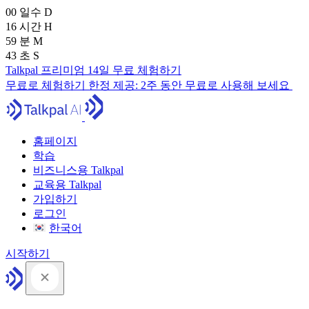
00
일수
D
16
시간
H
59
분
M
41
초
S
Talkpal 프리미엄 14일 무료 체험하기
무료로 체험하기
한정 제공:
2주 동안 무료로 사용해 보세요
홈페이지
학습
비즈니스용 Talkpal
교육용 Talkpal
가입하기
로그인
한국어
시작하기