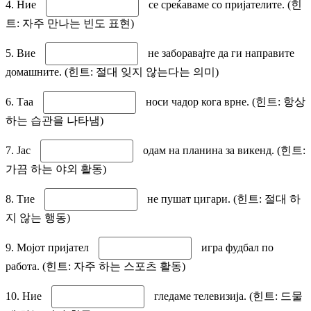
4. Ние
се среќаваме со пријателите. (힌
트: 자주 만나는 빈도 표현)
5. Вие
не заборавајте да ги направите
домашните. (힌트: 절대 잊지 않는다는 의미)
6. Таа
носи чадор кога врне. (힌트: 항상
하는 습관을 나타냄)
7. Јас
одам на планина за викенд. (힌트:
가끔 하는 야외 활동)
8. Тие
не пушат цигари. (힌트: 절대 하
지 않는 행동)
9. Мојот пријател
игра фудбал по
работа. (힌트: 자주 하는 스포츠 활동)
10. Ние
гледаме телевизија. (힌트: 드물