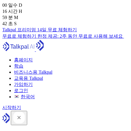
00
일수
D
16
시간
H
59
분
M
41
초
S
Talkpal 프리미엄 14일 무료 체험하기
무료로 체험하기
한정 제공:
2주 동안 무료로 사용해 보세요
홈페이지
학습
비즈니스용 Talkpal
교육용 Talkpal
가입하기
로그인
한국어
시작하기