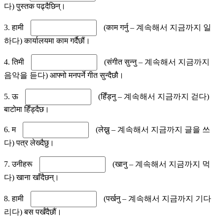
다) पुस्तक पढ्दैछिन्।
3. हामी
(काम गर्नु – 계속해서 지금까지 일
하다) कार्यालयमा काम गर्दैछौं।
4. तिमी
(संगीत सुन्नु – 계속해서 지금까지
음악을 듣다) आफ्नो मनपर्ने गीत सुन्दैछौ।
5. ऊ
(हिँड्नु – 계속해서 지금까지 걷다)
बाटोमा हिँड्दैछ।
6. म
(लेख्नु – 계속해서 지금까지 글을 쓰
다) पत्र लेख्दैछु।
7. उनीहरू
(खानु – 계속해서 지금까지 먹
다) खाना खाँदैछन्।
8. हामी
(पर्खनु – 계속해서 지금까지 기다
리다) बस पर्खँदैछौं।