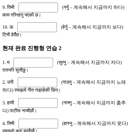
9. तिमी
(गर्नु – 계속해서 지금까지 하다)
काम गरिरहनु भएको छ।
10. ऊ
(हेर्नु – 계속해서 지금까지 보다)
टिभी हेर्दैछ।
현재 완료 진행형 연습 2
1. म
(सुत्नु – 계속해서 지금까지 자다)
रातभरि सुत्दैछु।
2. उनी
(गाउनु – 계속해서 지금까지 노래
하다) रमाइलो गीत गाइरहेकी छिन्।
3. हामी
(नाच्नु – 계속해서 지금까지 춤추
다) पार्टीमा नाच्दैछौं।
4. तिमी
(हास्नु – 계속해서 지금까지 웃다)
रमाइलो कुरा हस्दैछौ।