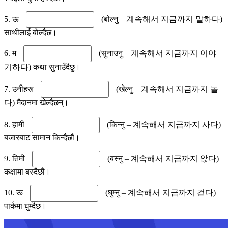
5. ऊ
(बोल्नु – 계속해서 지금까지 말하다)
साथीलाई बोल्दैछ।
6. म
(सुनाउनु – 계속해서 지금까지 이야
기하다) कथा सुनाउँदैछु।
7. उनीहरू
(खेल्नु – 계속해서 지금까지 놀
다) मैदानमा खेल्दैछन्।
8. हामी
(किन्नु – 계속해서 지금까지 사다)
बजारबाट सामान किन्दैछौं।
9. तिमी
(बस्नु – 계속해서 지금까지 앉다)
कक्षामा बस्दैछौ।
10. ऊ
(घुम्नु – 계속해서 지금까지 걷다)
पार्कमा घुम्दैछ।