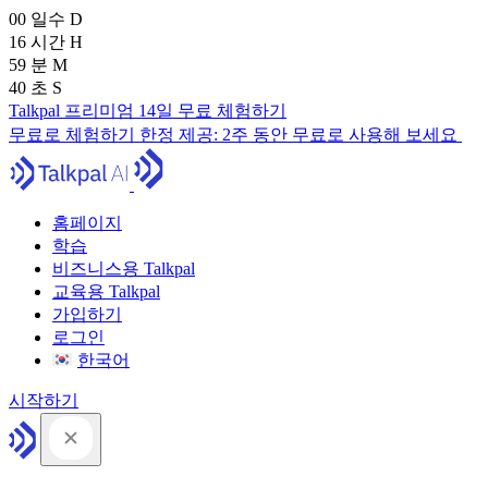
00
일수
D
16
시간
H
59
분
M
39
초
S
Talkpal 프리미엄 14일 무료 체험하기
무료로 체험하기
한정 제공:
2주 동안 무료로 사용해 보세요
홈페이지
학습
비즈니스용 Talkpal
교육용 Talkpal
가입하기
로그인
한국어
시작하기