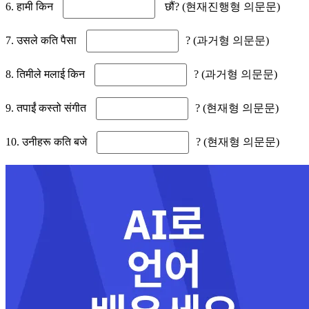
6. हामी किन
छौं? (현재진행형 의문문)
7. उसले कति पैसा
? (과거형 의문문)
8. तिमीले मलाई किन
? (과거형 의문문)
9. तपाईं कस्तो संगीत
? (현재형 의문문)
10. उनीहरू कति बजे
? (현재형 의문문)