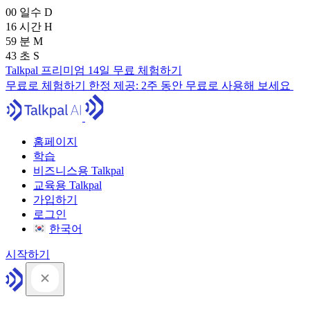
00
일수
D
16
시간
H
59
분
M
41
초
S
Talkpal 프리미엄 14일 무료 체험하기
무료로 체험하기
한정 제공:
2주 동안 무료로 사용해 보세요
홈페이지
학습
비즈니스용 Talkpal
교육용 Talkpal
가입하기
로그인
한국어
시작하기