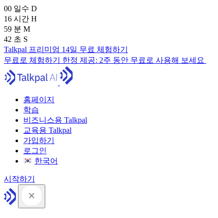
00
일수
D
16
시간
H
59
분
M
41
초
S
Talkpal 프리미엄 14일 무료 체험하기
무료로 체험하기
한정 제공:
2주 동안 무료로 사용해 보세요
홈페이지
학습
비즈니스용 Talkpal
교육용 Talkpal
가입하기
로그인
한국어
시작하기