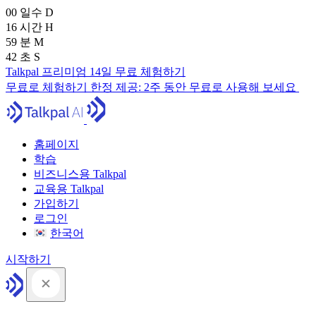
00
일수
D
16
시간
H
59
분
M
41
초
S
Talkpal 프리미엄 14일 무료 체험하기
무료로 체험하기
한정 제공:
2주 동안 무료로 사용해 보세요
홈페이지
학습
비즈니스용 Talkpal
교육용 Talkpal
가입하기
로그인
한국어
시작하기