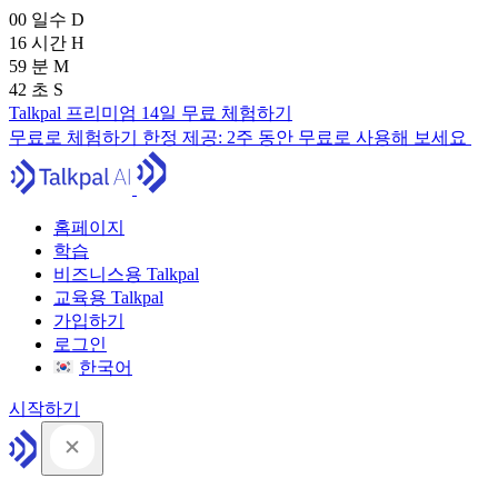
00
일수
D
16
시간
H
59
분
M
41
초
S
Talkpal 프리미엄 14일 무료 체험하기
무료로 체험하기
한정 제공:
2주 동안 무료로 사용해 보세요
홈페이지
학습
비즈니스용 Talkpal
교육용 Talkpal
가입하기
로그인
한국어
시작하기