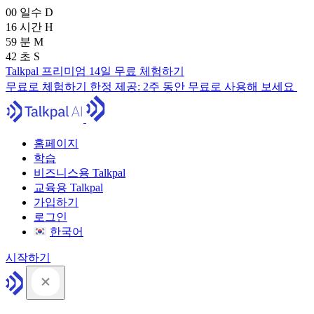
00
일수
D
16
시간
H
59
분
M
41
초
S
Talkpal 프리미엄 14일 무료 체험하기
무료로 체험하기
한정 제공:
2주 동안 무료로 사용해 보세요
홈페이지
학습
비즈니스용 Talkpal
교육용 Talkpal
가입하기
로그인
한국어
시작하기